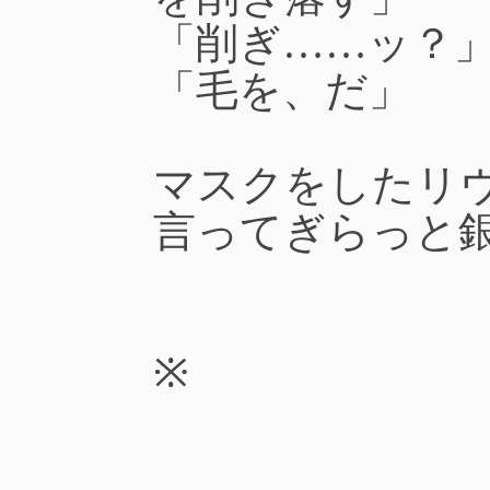
「削ぎ……ッ？
「毛を、だ」
マスクをしたリ
言ってぎらっと
※