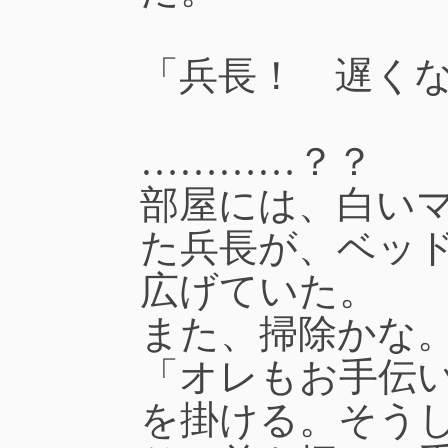
「兵長！ 遅く
…………？？
部屋には、白い
た兵長が、ベッ
広げていた。
また、掃除かな
「オレもお手伝
を掛ける。そう